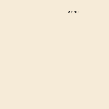
MENU
Il Mondo di Ortance
Fragranze Esclusive
Il nostro Laboratorio
Contatti